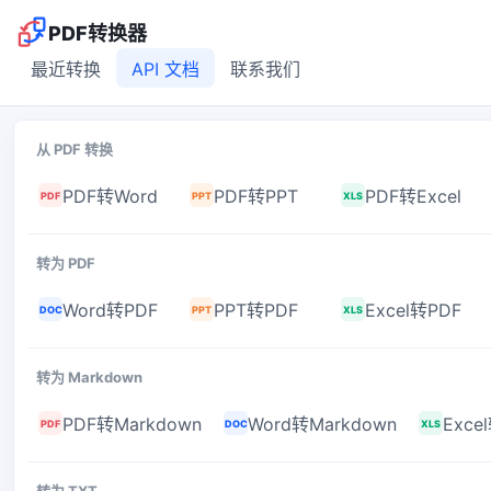
PDF转换器
最近转换
API 文档
联系我们
从 PDF 转换
PDF转Word
PDF转PPT
PDF转Excel
PDF
PPT
XLS
转为 PDF
Word转PDF
PPT转PDF
Excel转PDF
DOC
PPT
XLS
转为 Markdown
PDF转Markdown
Word转Markdown
Exce
PDF
DOC
XLS