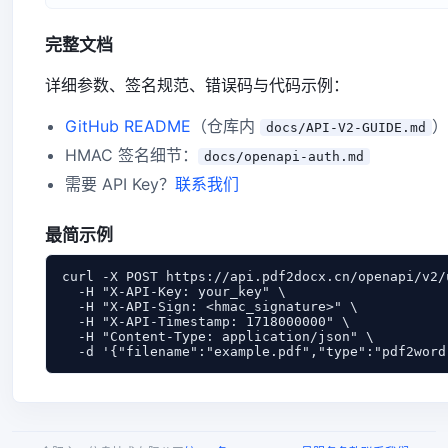
完整文档
详细参数、签名规范、错误码与代码示例：
GitHub README
（仓库内
）
docs/API-V2-GUIDE.md
HMAC 签名细节：
docs/openapi-auth.md
需要 API Key？
联系我们
最简示例
curl -X POST https://api.pdf2docx.cn/openapi/v2/u
  -H "X-API-Key: your_key" \

  -H "X-API-Sign: <hmac_signature>" \

  -H "X-API-Timestamp: 1718000000" \

  -H "Content-Type: application/json" \

  -d '{"filename":"example.pdf","type":"pdf2word